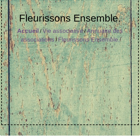
Fleurissons Ensemble.
Accueil
Vie associative
Annuaire des
/
/
associations
Fleurissons Ensemble.
/