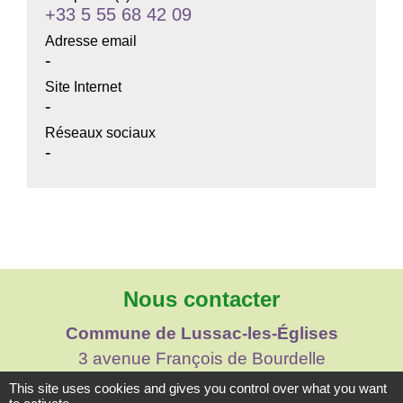
+33 5 55 68 42 09
Adresse email
-
Site Internet
-
Réseaux sociaux
-
Nous contacter
Commune de Lussac-les-Églises
3 avenue François de Bourdelle
87360 Lussac-les-Églises - FRANCE
This site uses cookies and gives you control over what you want