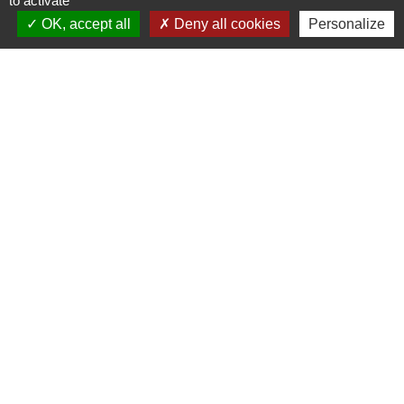
to activate
+33 5 55 68 21 10
OK, accept all
Deny all cookies
Personalize
Jumelages
Fleury (France)
Mentions légales
-
Politique de confidentialité
-
Accessibilité
-
Plan du site
-
Gestion des cookies
Site créé en partenariat avec Réseau des Communes