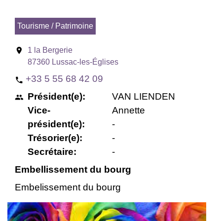
Tourisme / Patrimoine
location_on
1 la Bergerie
87360 Lussac-les-Églises
+33 5 55 68 42 09
phone
Président(e):
VAN LIENDEN
people
Vice-
Annette
président(e):
-
Trésorier(e):
-
Secrétaire:
-
Embellissement du bourg
Embelissement du bourg