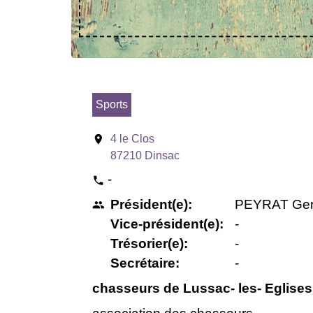
Sports
location_on
4 le Clos
87210 Dinsac
-
phone
Président(e):
PEYRAT Ger
people
Vice-président(e):
-
Trésorier(e):
-
Secrétaire:
-
chasseurs de Lussac- les- Eglises