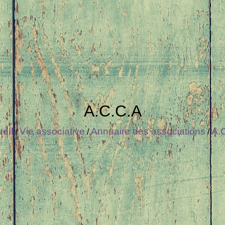
A.C.C.A
eil
Vie associative
Annuaire des associations
A.
/
/
/