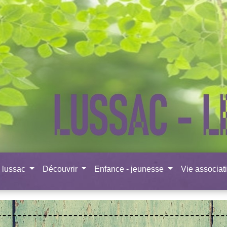
à lussac
Découvrir
Enfance - jeunesse
Vie associat