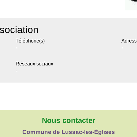
sociation
Téléphone(s)
Adress
-
-
Réseaux sociaux
-
Nous contacter
Commune de Lussac-les-Églises