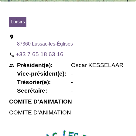
Loisirs
location_on
-
87360 Lussac-les-Églises
+33 7 65 18 63 16
phone
Président(e):
Oscar KESSELAAR
people
Vice-président(e):
-
Trésorier(e):
-
Secrétaire:
-
COMITE D'ANIMATION
COMITE D'ANIMATION