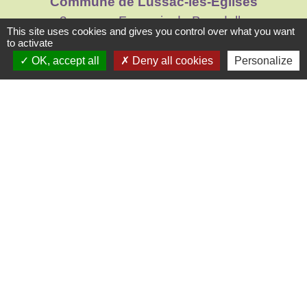
Commune de Lussac-les-Églises
3 avenue François de Bourdelle
This site uses cookies and gives you control over what you want
87360 Lussac-les-Églises - FRANCE
to activate
+33 5 55 68 21 10
OK, accept all
Deny all cookies
Personalize
Jumelages
Fleury (France)
Mentions légales
-
Politique de confidentialité
-
Accessibilité
-
Plan du site
-
Gestion des cookies
Site créé en partenariat avec Réseau des Communes