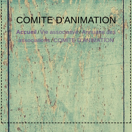
COMITE D'ANIMATION
Accueil
Vie associative
Annuaire des
/
/
associations
COMITE D'ANIMATION
/